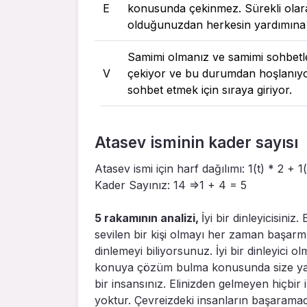
E
konusunda çekinmez. Sürekli olarak
olduğunuzdan herkesin yardımına
Samimi olmanız ve samimi sohbetle
V
çekiyor ve bu durumdan hoşlanıyor
sohbet etmek için sıraya giriyor.
Atasev isminin kader sayısı
Atasev ismi için harf dağılımı: 1(t) * 2 + 1
Kader Sayınız: 14 =>1 + 4 = 5
5 rakamının analizi,
İyi bir dinleyicisiniz
sevilen bir kişi olmayı her zaman başarm
dinlemeyi biliyorsunuz. İyi bir dinleyici
konuya çözüm bulma konusunda size yardı
bir insansınız. Elinizden gelmeyen hiçbir
yoktur. Çevreizdeki insanların başaramadığ