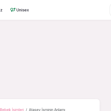
ız
Unisex
Bebek İsimleri
Atasev İsminin Anlamı