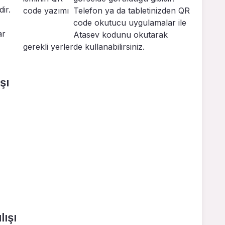
ir.
Telefon ya da tabletinizden QR
code okutucu uygulamalar ile
ar
Atasev kodunu okutarak
gerekli yerlerde kullanabilirsiniz.
şı
ışı