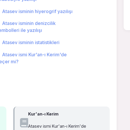
Atasev isminin hiyerogrif yazılışı
Atasev isminin denizcilik
embolleri ile yazılışı
Atasev isminin istatistikleri
Atasev ismi Kur'an-ı Kerim'de
eçer mi?
Kur'an-ı Kerim
Atasev ismi Kur'an-ı Kerim'de