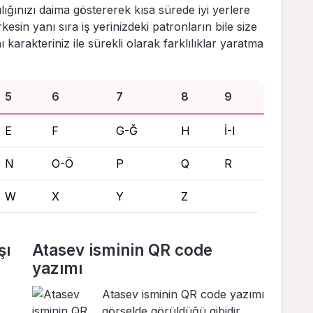
lığınızı daima göstererek kısa sürede iyi yerlere
sin yanı sıra iş yerinizdeki patronların bile size
karakteriniz ile sürekli olarak farklılıklar yaratma
5
6
7
8
9
E
F
G-Ğ
H
İ-I
N
O-Ö
P
Q
R
W
X
Y
Z
şı
Atasev isminin QR code
yazımı
Atasev isminin QR code yazımı
görselde görüldüğü gibidir.