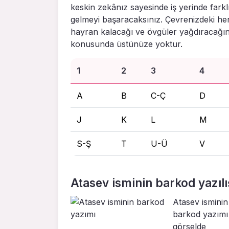
keskin zekânız sayesinde iş yerinde farklı
gelmeyi başaracaksınız. Çevrenizdeki herke
hayran kalacağı ve övgüler yağdıracağını 
konusunda üstünüze yoktur.
1
2
3
4
A
B
C-Ç
D
J
K
L
M
S-Ş
T
U-Ü
V
Atasev isminin barkod yazılı
Atasev isminin
barkod yazımı
görselde