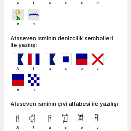
A
t
a
s
e
v
e
n
Ataseven isminin denizcilik sembolleri
ile yazılışı
A
t
a
s
e
v
e
n
Ataseven isminin çivi alfabesi ile yazılışı
A
t
a
s
e
v