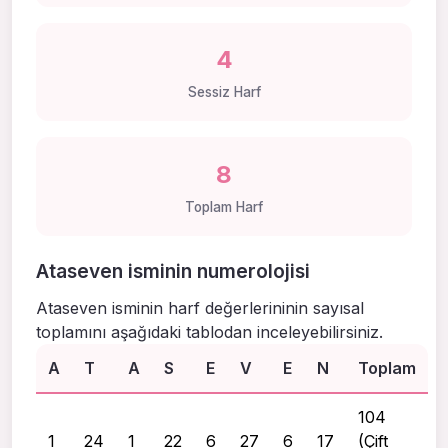
4
Sessiz Harf
8
Toplam Harf
Ataseven isminin numerolojisi
Ataseven isminin harf değerlerininin sayısal
toplamını aşağıdaki tablodan inceleyebilirsiniz.
A
T
A
S
E
V
E
N
Toplam
104
1
24
1
22
6
27
6
17
(Çift