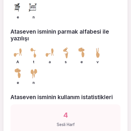
e
n
Ataseven isminin parmak alfabesi ile
yazılışı
A
t
a
s
e
v
e
n
Ataseven isminin kullanım istatistikleri
4
Sesli Harf