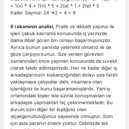
+ 1(v) * 4 + 1(n) * 5 + 2(a) * 1 + 2(e) * 5
Kader Sayınız: 24 =>2 + 4 = 6
6 rakamının analizi,
Pratik ve dikkatli yapınız ile
işleri çabuk kavrama konusunda iş yerinizde
daima itibar gören biri olmayı başarmışsınızdır.
Ayrıca bunun yanında yetenekli olmanız ile de
göze çarpıyorsunuz. Size verilen görevleri
zamanından önce yapman konusunda da sürekli
olarak takdir edilmişsinizdir. Her ne kadar diğer iş
arkadaşlarınızın kıskançlığından dolayı size farklı
yaklaşmaya çalışsalar dahi, insanlara olan
içtenliğiniz ile bunu başaramamışlardır. Yani iş
ortamındaki kişiler bile sizinle konuşmaktan ve
arkadaşlık yapmaktan hiç çekinmemektedir. Bu
durum sizin diğer bir kişiliğiniz olan
alçakgönüllülüğünüz sayesinde olmuştur. Sizin
için asla paranın önemi yoktur. Cebinizde tek