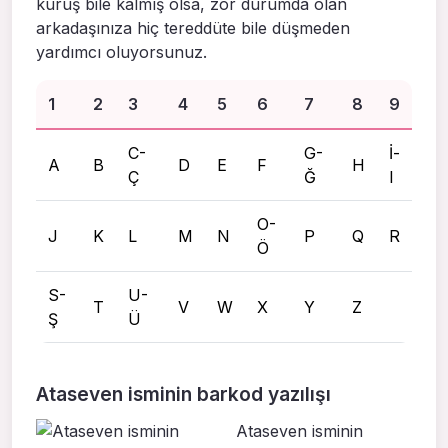
kuruş bile kalmış olsa, zor durumda olan
arkadaşınıza hiç tereddüte bile düşmeden
yardımcı oluyorsunuz.
1
2
3
4
5
6
7
8
9
C-
G-
İ-
A
B
D
E
F
H
Ç
Ğ
I
O-
J
K
L
M
N
P
Q
R
Ö
S-
U-
T
V
W
X
Y
Z
Ş
Ü
Ataseven isminin barkod yazılışı
Ataseven isminin