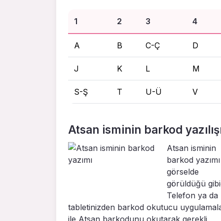
1
2
3
4
A
B
C-Ç
D
J
K
L
M
S-Ş
T
U-Ü
V
Atsan isminin barkod yazılış
Atsan isminin
barkod yazımı
görselde
görüldüğü gibid
Telefon ya da
tabletinizden barkod okutucu uygulamal
ile Atsan barkodunu okutarak gerekli