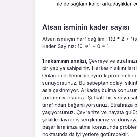
ile de sağlam kalıcı arkadaşlıklar
Atsan isminin kader sayısı
Atsan ismi için harf dağılımı: 1(t) * 2 + 1(
Kader Sayınız: 10 =>1 + 0 = 1
1 rakamının analizi,
Çevreye ve etrafınızı
bir yapıya sahipsiniz. Herkesin sıkıntıları
Onların dertlerini dinleyerek problemleri
sunuyorsunuz. Bu sebepten dolayı sıkıntı
asla çekinmiyor. Arkadaş bulma konusunda
zorlanmıyorsunuz. Şefkatli bir yapıya s
tarafından beğeniliyorsunuz. Etrafınıza p
yaşıyorsunuz. Çevrenize ve hayata gülü
şekilde davranış sergilemeniz ve dünyaya 
başarılara imza atma konusunda problem 
noktasında da iyi yerlere götürecektir.