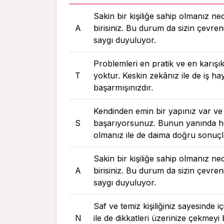
Sakin bir kişiliğe sahip olmanız ne
A
birisiniz. Bu durum da sizin çevreni
saygı duyuluyor.
Problemleri en pratik ve en karı
T
yoktur. Keskin zekânız ile de iş h
başarmışınızdır.
Kendinden emin bir yapınız var ve
S
başarıyorsunuz. Bunun yanında he
olmanız ile de daima doğru sonuç
Sakin bir kişiliğe sahip olmanız ne
A
birisiniz. Bu durum da sizin çevreni
saygı duyuluyor.
Saf ve temiz kişiliğiniz sayesinde 
N
ile de dikkatleri üzerinize çekmey