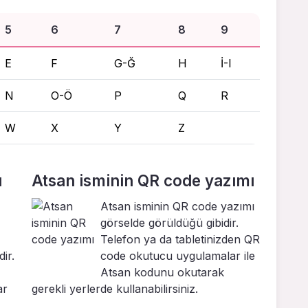
5
6
7
8
9
E
F
G-Ğ
H
İ-I
N
O-Ö
P
Q
R
W
X
Y
Z
ı
Atsan isminin QR code yazımı
Atsan isminin QR code yazımı
görselde görüldüğü gibidir.
Telefon ya da tabletinizden QR
ir.
code okutucu uygulamalar ile
Atsan kodunu okutarak
ar
gerekli yerlerde kullanabilirsiniz.