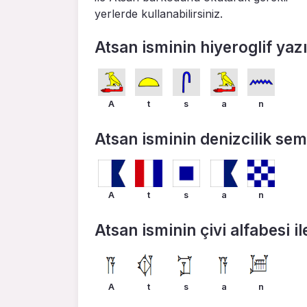
yerlerde kullanabilirsiniz.
Atsan isminin hiyeroglif yazıl
A
t
s
a
n
Atsan isminin denizcilik sembo
A
t
s
a
n
Atsan isminin çivi alfabesi ile
A
t
s
a
n