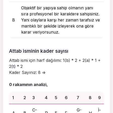
Objektif bir yapıya sahip olmanın yanı
sıra profesyonel bir karaktere sahipsiniz.
B
Yani olaylara karşı her zaman tarafsız ve
mantıklı bir şekilde izleyerek ona göre
karar veriyorsunuz.
Attab isminin kader sayısı
Attab ismi için harf dağılımı: 1(b) * 2 + 2(a) * 1 +
2(t) * 2
Kader Sayınız: 8 =>
0 rakamının analizi,
1
2
3
4
5
6
7
8
9
C-
G-
İ-