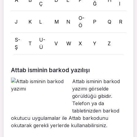
A
B
D
E
F
H
Ç
Ğ
I
O-
J
K
L
M
N
P
Q
R
Ö
S-
U-
T
V
W
X
Y
Z
Ş
Ü
Attab isminin barkod yazılışı
Attab isminin barkod
yazımı görselde
görüldüğü gibidir.
Telefon ya da
tabletinizden barkod
okutucu uygulamalar ile Attab barkodunu
okutarak gerekli yerlerde kullanabilirsiniz.