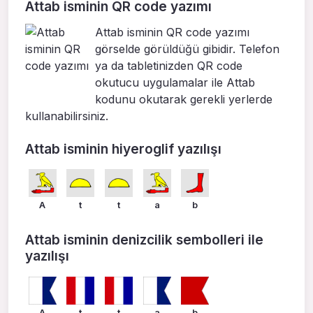
Attab isminin QR code yazımı
Attab isminin QR code yazımı
görselde görüldüğü gibidir. Telefon
ya da tabletinizden QR code
okutucu uygulamalar ile Attab
kodunu okutarak gerekli yerlerde
kullanabilirsiniz.
Attab isminin hiyeroglif yazılışı
A
t
t
a
b
Attab isminin denizcilik sembolleri ile
yazılışı
A
t
t
a
b