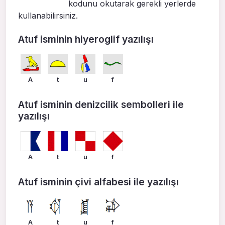
kodunu okutarak gerekli yerlerde
kullanabilirsiniz.
Atuf isminin hiyeroglif yazılışı
A
t
u
f
Atuf isminin denizcilik sembolleri ile
yazılışı
A
t
u
f
Atuf isminin çivi alfabesi ile yazılışı
A
t
u
f