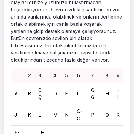
olayları elinize yüzünüze bulaştırmadan
başarabiliyorsun. Çevrenizdeki insanların en zor
anında yanlarında olabilmek ve onların dertlerine
ortak olabilmek için canla başla koşarak
yanlarına gidip destek olamaya çalışıyorsunuz.
Bütün çevrenizde sevilen biri olarak
biliniyorsunuz. En ufak sıkıntılarınızda bile
yardımcı olmaya çalışmanızın hepsi farkında
olduklarından sizedaha fazla değer veriyor.
1
2
3
4
5
6
7
8
9
C-
G-
İ-
A
B
D
E
F
H
Ç
Ğ
I
O-
J
K
L
M
N
P
Q
R
Ö
S-
U-