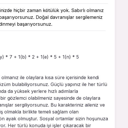
içinizde hiçbir zaman kötülük yok. Sabırlı olmanız
i başarıyorsunuz. Doğal davranışlar sergilemeniz
 edinmeyi başarıyorsunuz.
(y) * 7 + 1(b) * 2 + 1(e) * 5 + 1(n) * 5
 olmanız ile olaylara kısa süre içerisinde kendi
züm bulabiliyorsunuz. Güçlü yapınız ile her türlü
da da yüksek yerlere hızlı adımlarla
 bir gözlemci olabilmeniz sayesinde de olaylara
nışlar sergiliyorsunuz. Bu karakteriniz aileniz ve
 olmakla birlikte temeli sağlam olan
ön ayak olmuştur. Sosyal ortamlar sizin hoşunuza
iyor. Her türlü konuda iyi işler çıkaracak bir