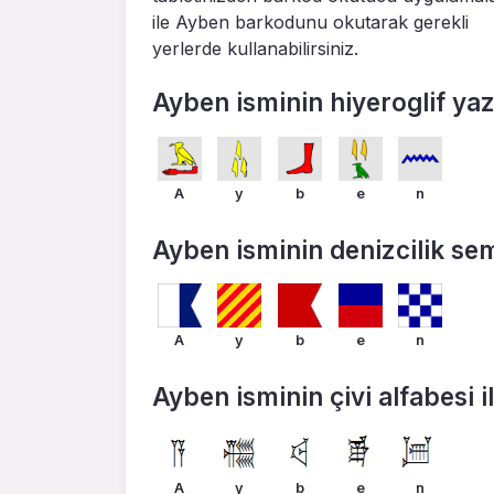
ile Ayben barkodunu okutarak gerekli
yerlerde kullanabilirsiniz.
Ayben isminin hiyeroglif yazı
A
y
b
e
n
Ayben isminin denizcilik semb
A
y
b
e
n
Ayben isminin çivi alfabesi il
A
y
b
e
n