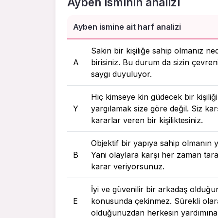
Ayben isminin analizi
Ayben ismine ait harf analizi
Sakin bir kişiliğe sahip olmanız ne
A
birisiniz. Bu durum da sizin çevreni
saygı duyuluyor.
Hiç kimseye kin güdecek bir kişili
Y
yargılamak size göre değil. Siz ka
kararlar veren bir kişiliktesiniz.
Objektif bir yapıya sahip olmanın y
B
Yani olaylara karşı her zaman taraf
karar veriyorsunuz.
İyi ve güvenilir bir arkadaş olduğ
E
konusunda çekinmez. Sürekli olarak
olduğunuzdan herkesin yardımın