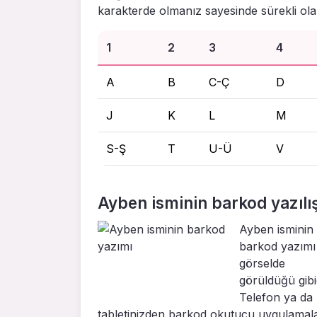
karakterde olmanız sayesinde sürekli olar
1
2
3
4
A
B
C-Ç
D
J
K
L
M
S-Ş
T
U-Ü
V
Ayben isminin barkod yazılış
Ayben isminin
barkod yazımı
görselde
görüldüğü gibid
Telefon ya da
tabletinizden barkod okutucu uygulamal