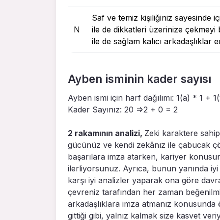
Saf ve temiz kişiliğiniz sayesinde 
N
ile de dikkatleri üzerinize çekmey
ile de sağlam kalıcı arkadaşlıklar
Ayben isminin kader sayısı
Ayben ismi için harf dağılımı: 1(a) * 1 + 1
Kader Sayınız: 20 =>2 + 0 = 2
2 rakamının analizi,
Zeki karaktere sahip
gücünüz ve kendi zekânız ile çabucak çö
başarılara imza atarken, kariyer konusun
ilerliyorsunuz. Ayrıca, bunun yanında iyi
karşı iyi analizler yaparak ona göre davra
çevreniz tarafından her zaman beğenilmiş
arkadaşlıklara imza atmanız konusunda 
gittiği gibi, yalnız kalmak size kasvet ver