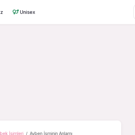
ız
Unisex
bek İsimleri
Ayben İsminin Anlamı