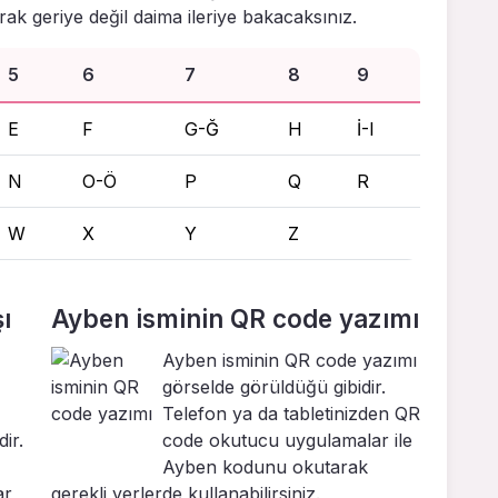
ak geriye değil daima ileriye bakacaksınız.
5
6
7
8
9
E
F
G-Ğ
H
İ-I
N
O-Ö
P
Q
R
W
X
Y
Z
ı
Ayben isminin QR code yazımı
Ayben isminin QR code yazımı
görselde görüldüğü gibidir.
Telefon ya da tabletinizden QR
ir.
code okutucu uygulamalar ile
Ayben kodunu okutarak
ar
gerekli yerlerde kullanabilirsiniz.