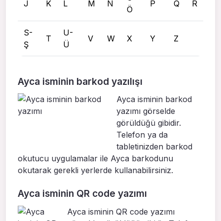
J
K
L
M
N
P
Q
R
Ö
S-
U-
T
V
W
X
Y
Z
Ş
Ü
Ayca isminin barkod yazılışı
Ayca isminin barkod
yazımı görselde
görüldüğü gibidir.
Telefon ya da
tabletinizden barkod
okutucu uygulamalar ile Ayca barkodunu
okutarak gerekli yerlerde kullanabilirsiniz.
Ayca isminin QR code yazımı
Ayca isminin QR code yazımı