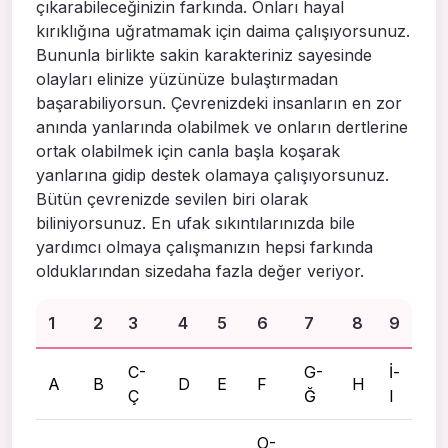
çıkarabileceğinizin farkında. Onları hayal
kırıklığına uğratmamak için daima çalışıyorsunuz.
Bununla birlikte sakin karakteriniz sayesinde
olayları elinize yüzünüze bulaştırmadan
başarabiliyorsun. Çevrenizdeki insanların en zor
anında yanlarında olabilmek ve onların dertlerine
ortak olabilmek için canla başla koşarak
yanlarına gidip destek olamaya çalışıyorsunuz.
Bütün çevrenizde sevilen biri olarak
biliniyorsunuz. En ufak sıkıntılarınızda bile
yardımcı olmaya çalışmanızın hepsi farkında
olduklarından sizedaha fazla değer veriyor.
1
2
3
4
5
6
7
8
9
C-
G-
İ-
A
B
D
E
F
H
Ç
Ğ
I
O-