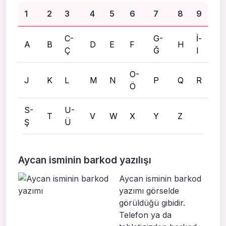
1
2
3
4
5
6
7
8
9
C-
G-
İ-
A
B
D
E
F
H
Ç
Ğ
I
O-
J
K
L
M
N
P
Q
R
Ö
S-
U-
T
V
W
X
Y
Z
Ş
Ü
Aycan isminin barkod yazılışı
Aycan isminin barkod
yazımı görselde
görüldüğü gibidir.
Telefon ya da