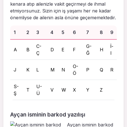
kenara atıp ailenizle vakit geçirmeyi de ihmal
etmiyorsunuz. Sizin için iş yaşamı her ne kadar
önemliyse de ailenin asla önüne geçememektedir.
1
2
3
4
5
6
7
8
9
C-
G-
İ-
A
B
D
E
F
H
Ç
Ğ
I
O-
J
K
L
M
N
P
Q
R
Ö
S-
U-
T
V
W
X
Y
Z
Ş
Ü
Ayçan isminin barkod yazılışı
Ayçan isminin barkod