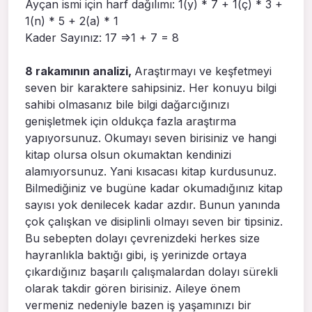
Ayçan ismi için harf dağılımı: 1(y) * 7 + 1(ç) * 3 +
1(n) * 5 + 2(a) * 1
Kader Sayınız: 17 =>1 + 7 = 8
8 rakamının analizi,
Araştırmayı ve keşfetmeyi
seven bir karaktere sahipsiniz. Her konuyu bilgi
sahibi olmasanız bile bilgi dağarcığınızı
genişletmek için oldukça fazla araştırma
yapıyorsunuz. Okumayı seven birisiniz ve hangi
kitap olursa olsun okumaktan kendinizi
alamıyorsunuz. Yani kısacası kitap kurdusunuz.
Bilmediğiniz ve bugüne kadar okumadığınız kitap
sayısı yok denilecek kadar azdır. Bunun yanında
çok çalışkan ve disiplinli olmayı seven bir tipsiniz.
Bu sebepten dolayı çevrenizdeki herkes size
hayranlıkla baktığı gibi, iş yerinizde ortaya
çıkardığınız başarılı çalışmalardan dolayı sürekli
olarak takdir gören birisiniz. Aileye önem
vermeniz nedeniyle bazen iş yaşamınızı bir