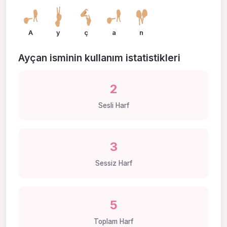
A
y
ç
a
n
Ayçan isminin kullanım istatistikleri
2
Sesli Harf
3
Sessiz Harf
5
Toplam Harf