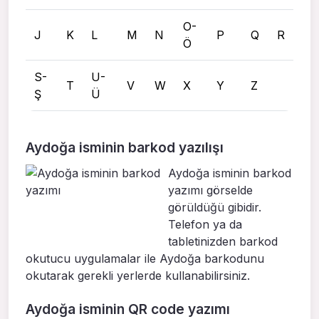
O-
J
K
L
M
N
P
Q
R
Ö
S-
U-
T
V
W
X
Y
Z
Ş
Ü
Aydoğa isminin barkod yazılışı
Aydoğa isminin barkod
yazımı görselde
görüldüğü gibidir.
Telefon ya da
tabletinizden barkod
okutucu uygulamalar ile Aydoğa barkodunu
okutarak gerekli yerlerde kullanabilirsiniz.
Aydoğa isminin QR code yazımı