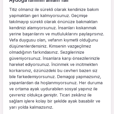
Aydoğa isminin anlam falı
Titiz olmanız ile sürekli olarak kendinize bakım
yapmaktan geri kalmıyorsunuz. Geçmişe
takılmayıp sürekli olarak önünüze bakmaktan
kendinizi alamıyorsunuz. İnsanları kıskanmak
yerine başarılarını ve mutluluklarını paylaşırsınız.
Vefa duygusu olan, vefanın kıymetli olduğunu
düşünenlerdensiniz. Kimsenin vazgeçilmez
olmadığının farkındasınız. Sezgilerinize
güveniyorsunuz. İnsanlara karşı önsezilerinizle
hareket ediyorsunuz. İncinmek ve incitmekten
korkarsınız, özünüzdeki bu cevheri bazen siz
bile farkedemiyorsunuz. Demagoji yapmazsınız,
yapanlardan da hoşlanmıyorsunuz. Her duruma
ve ortama ayak uydurabilen sosyal yapınız ile
çevreniz oldukça geniştir. Ticari zekânız ile
sağlam işlere kolay bir şekilde ayak basabilir ve
yarı yolda kalmazsınız.