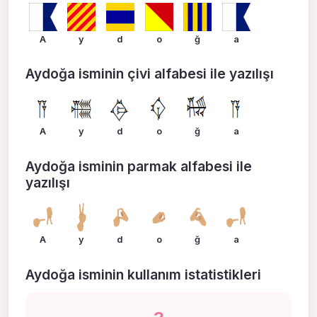
A
y
d
o
ğ
a
Aydoğa isminin çivi alfabesi ile yazılışı
A
y
d
o
ğ
a
Aydoğa isminin parmak alfabesi ile
yazılışı
A
y
d
o
ğ
a
Aydoğa isminin kullanım istatistikleri