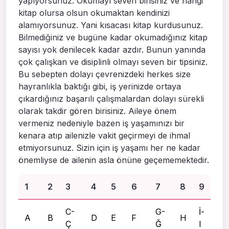
yapıyorsunuz. Okumayı seven birisiniz ve hangi
kitap olursa olsun okumaktan kendinizi
alamıyorsunuz. Yani kısacası kitap kurdusunuz.
Bilmediğiniz ve bugüne kadar okumadığınız kitap
sayısı yok denilecek kadar azdır. Bunun yanında
çok çalışkan ve disiplinli olmayı seven bir tipsiniz.
Bu sebepten dolayı çevrenizdeki herkes size
hayranlıkla baktığı gibi, iş yerinizde ortaya
çıkardığınız başarılı çalışmalardan dolayı sürekli
olarak takdir gören birisiniz. Aileye önem
vermeniz nedeniyle bazen iş yaşamınızı bir
kenara atıp ailenizle vakit geçirmeyi de ihmal
etmiyorsunuz. Sizin için iş yaşamı her ne kadar
önemliyse de ailenin asla önüne geçememektedir.
1
2
3
4
5
6
7
8
9
C-
G-
İ-
A
B
D
E
F
H
Ç
Ğ
I