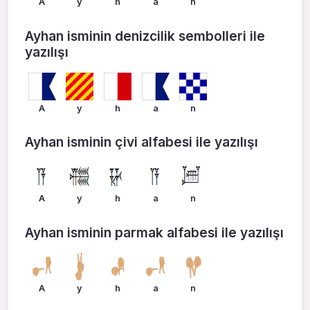
A
y
h
a
n
Ayhan isminin denizcilik sembolleri ile
yazılışı
A
y
h
a
n
Ayhan isminin çivi alfabesi ile yazılışı
A
y
h
a
n
Ayhan isminin parmak alfabesi ile yazılışı
A
y
h
a
n