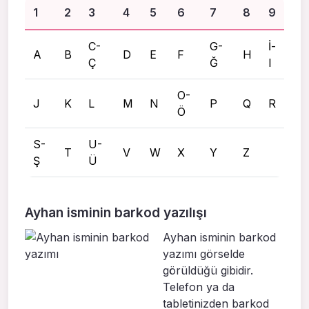
1
2
3
4
5
6
7
8
9
C-
G-
İ-
A
B
D
E
F
H
Ç
Ğ
I
O-
J
K
L
M
N
P
Q
R
Ö
S-
U-
T
V
W
X
Y
Z
Ş
Ü
Ayhan isminin barkod yazılışı
Ayhan isminin barkod
yazımı görselde
görüldüğü gibidir.
Telefon ya da
tabletinizden barkod