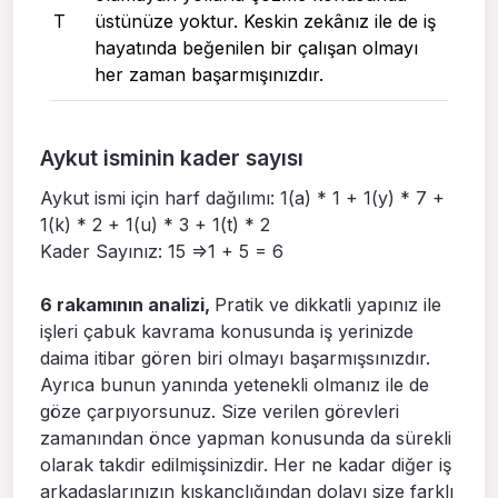
T
üstünüze yoktur. Keskin zekânız ile de iş
hayatında beğenilen bir çalışan olmayı
her zaman başarmışınızdır.
Aykut isminin kader sayısı
Aykut ismi için harf dağılımı: 1(a) * 1 + 1(y) * 7 +
1(k) * 2 + 1(u) * 3 + 1(t) * 2
Kader Sayınız: 15 =>1 + 5 = 6
6 rakamının analizi,
Pratik ve dikkatli yapınız ile
işleri çabuk kavrama konusunda iş yerinizde
daima itibar gören biri olmayı başarmışsınızdır.
Ayrıca bunun yanında yetenekli olmanız ile de
göze çarpıyorsunuz. Size verilen görevleri
zamanından önce yapman konusunda da sürekli
olarak takdir edilmişsinizdir. Her ne kadar diğer iş
arkadaşlarınızın kıskançlığından dolayı size farklı