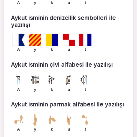
A
y
k
u
t
Aykut isminin denizcilik sembolleri ile
yazılışı
A
y
k
u
t
Aykut isminin çivi alfabesi ile yazılışı
A
y
k
u
t
Aykut isminin parmak alfabesi ile yazılışı
A
y
k
u
t