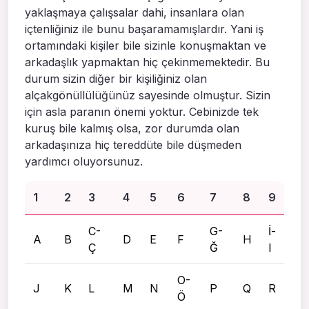
yaklaşmaya çalışsalar dahi, insanlara olan
içtenliğiniz ile bunu başaramamışlardır. Yani iş
ortamındaki kişiler bile sizinle konuşmaktan ve
arkadaşlık yapmaktan hiç çekinmemektedir. Bu
durum sizin diğer bir kişiliğiniz olan
alçakgönüllülüğünüz sayesinde olmuştur. Sizin
için asla paranın önemi yoktur. Cebinizde tek
kuruş bile kalmış olsa, zor durumda olan
arkadaşınıza hiç tereddüte bile düşmeden
yardımcı oluyorsunuz.
1
2
3
4
5
6
7
8
9
C-
G-
İ-
A
B
D
E
F
H
Ç
Ğ
I
O-
J
K
L
M
N
P
Q
R
Ö