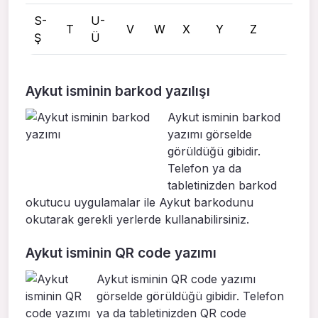
S-
U-
T
V
W
X
Y
Z
Ş
Ü
Aykut isminin barkod yazılışı
Aykut isminin barkod
yazımı görselde
görüldüğü gibidir.
Telefon ya da
tabletinizden barkod
okutucu uygulamalar ile Aykut barkodunu
okutarak gerekli yerlerde kullanabilirsiniz.
Aykut isminin QR code yazımı
Aykut isminin QR code yazımı
görselde görüldüğü gibidir. Telefon
ya da tabletinizden QR code