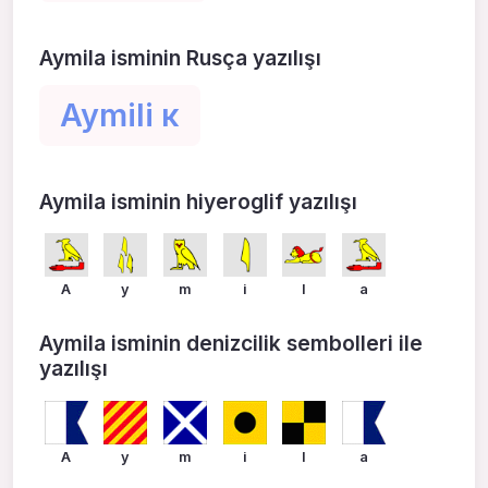
Aymila isminin Rusça yazılışı
Aymili к
Aymila isminin hiyeroglif yazılışı
A
y
m
i
l
a
Aymila isminin denizcilik sembolleri ile
yazılışı
A
y
m
i
l
a