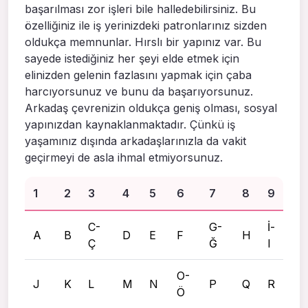
başarılması zor işleri bile halledebilirsiniz. Bu
özelliğiniz ile iş yerinizdeki patronlarınız sizden
oldukça memnunlar. Hırslı bir yapınız var. Bu
sayede istediğiniz her şeyi elde etmek için
elinizden gelenin fazlasını yapmak için çaba
harcıyorsunuz ve bunu da başarıyorsunuz.
Arkadaş çevrenizin oldukça geniş olması, sosyal
yapınızdan kaynaklanmaktadır. Çünkü iş
yaşamınız dışında arkadaşlarınızla da vakit
geçirmeyi de asla ihmal etmiyorsunuz.
1
2
3
4
5
6
7
8
9
C-
G-
İ-
A
B
D
E
F
H
Ç
Ğ
I
O-
J
K
L
M
N
P
Q
R
Ö