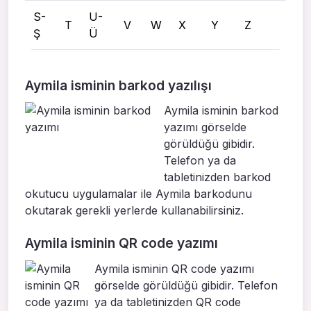
S-
U-
T
V
W
X
Y
Z
Ş
Ü
Aymila isminin barkod yazılışı
Aymila isminin barkod
yazımı görselde
görüldüğü gibidir.
Telefon ya da
tabletinizden barkod
okutucu uygulamalar ile Aymila barkodunu
okutarak gerekli yerlerde kullanabilirsiniz.
Aymila isminin QR code yazımı
Aymila isminin QR code yazımı
görselde görüldüğü gibidir. Telefon
ya da tabletinizden QR code