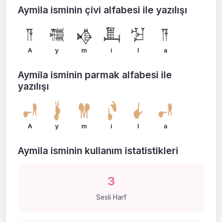
Aymila isminin çivi alfabesi ile yazılışı
A
y
m
i
l
a
Aymila isminin parmak alfabesi ile
yazılışı
A
y
m
i
l
a
Aymila isminin kullanım istatistikleri
3
Sesli Harf