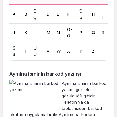
C-
G-
İ-
A
B
D
E
F
H
Ç
Ğ
I
O-
J
K
L
M
N
P
Q
R
Ö
S-
U-
T
V
W
X
Y
Z
Ş
Ü
Aymina isminin barkod yazılışı
Aymina isminin barkod
yazımı görselde
görüldüğü gibidir.
Telefon ya da
tabletinizden barkod
okutucu uygulamalar ile Aymina barkodunu