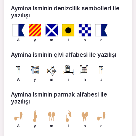
Aymina isminin denizcilik sembolleri ile
yazılışı
A
y
m
i
n
a
Aymina isminin çivi alfabesi ile yazılışı
A
y
m
i
n
a
Aymina isminin parmak alfabesi ile
yazılışı
A
y
m
i
n
a