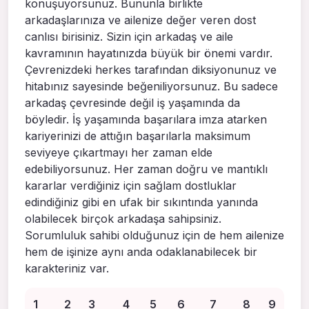
konuşuyorsunuz. Bununla birlikte
arkadaşlarınıza ve ailenize değer veren dost
canlısı birisiniz. Sizin için arkadaş ve aile
kavramının hayatınızda büyük bir önemi vardır.
Çevrenizdeki herkes tarafından diksiyonunuz ve
hitabınız sayesinde beğeniliyorsunuz. Bu sadece
arkadaş çevresinde değil iş yaşamında da
böyledir. İş yaşamında başarılara imza atarken
kariyerinizi de attığın başarılarla maksimum
seviyeye çıkartmayı her zaman elde
edebiliyorsunuz. Her zaman doğru ve mantıklı
kararlar verdiğiniz için sağlam dostluklar
edindiğiniz gibi en ufak bir sıkıntında yanında
olabilecek birçok arkadaşa sahipsiniz.
Sorumluluk sahibi olduğunuz için de hem ailenize
hem de işinize aynı anda odaklanabilecek bir
karakteriniz var.
1
2
3
4
5
6
7
8
9