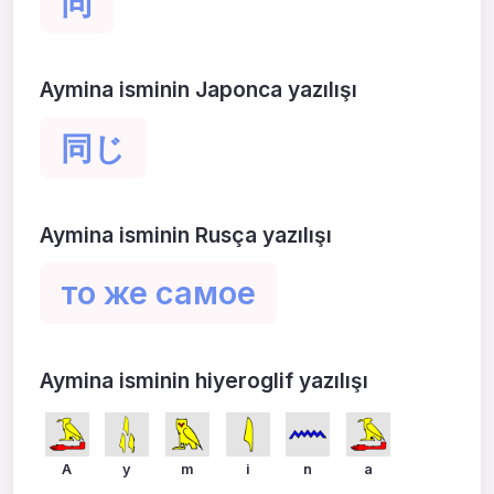
同
Aymina isminin Japonca yazılışı
同じ
Aymina isminin Rusça yazılışı
то же самое
Aymina isminin hiyeroglif yazılışı
A
y
m
i
n
a