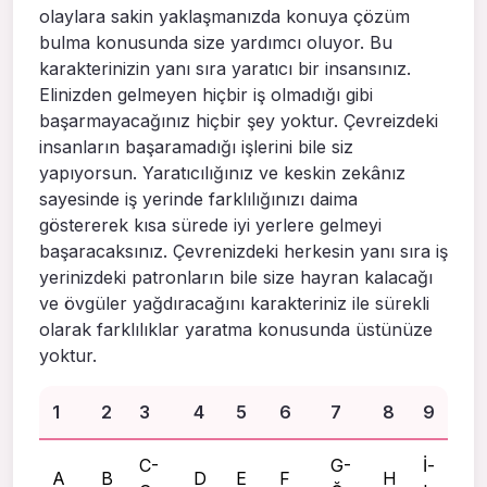
olaylara sakin yaklaşmanızda konuya çözüm
bulma konusunda size yardımcı oluyor. Bu
karakterinizin yanı sıra yaratıcı bir insansınız.
Elinizden gelmeyen hiçbir iş olmadığı gibi
başarmayacağınız hiçbir şey yoktur. Çevreizdeki
insanların başaramadığı işlerini bile siz
yapıyorsun. Yaratıcılığınız ve keskin zekânız
sayesinde iş yerinde farklılığınızı daima
göstererek kısa sürede iyi yerlere gelmeyi
başaracaksınız. Çevrenizdeki herkesin yanı sıra iş
yerinizdeki patronların bile size hayran kalacağı
ve övgüler yağdıracağını karakteriniz ile sürekli
olarak farklılıklar yaratma konusunda üstünüze
yoktur.
1
2
3
4
5
6
7
8
9
C-
G-
İ-
A
B
D
E
F
H