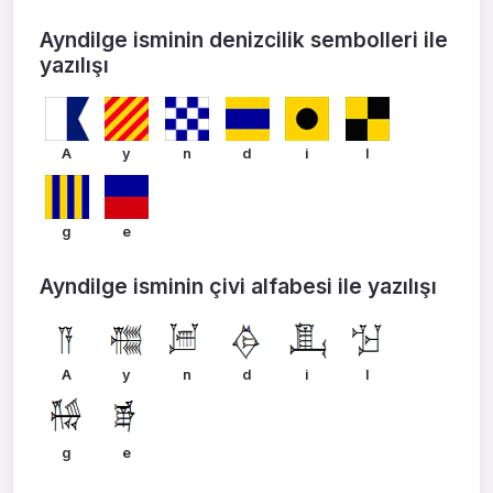
Ayndilge isminin denizcilik sembolleri ile
yazılışı
A
y
n
d
i
l
g
e
Ayndilge isminin çivi alfabesi ile yazılışı
A
y
n
d
i
l
g
e