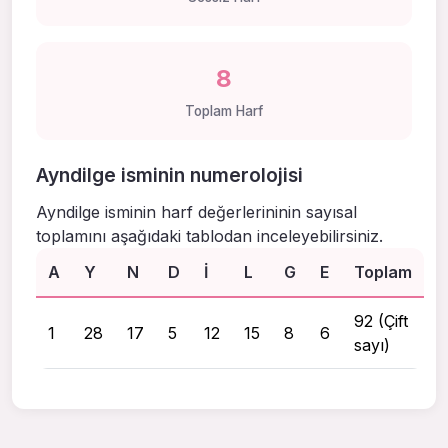
8
Toplam Harf
Ayndilge isminin numerolojisi
Ayndilge isminin harf değerlerininin sayısal
toplamını aşağıdaki tablodan inceleyebilirsiniz.
A
Y
N
D
I
L
G
E
Toplam
92 (Çift
1
28
17
5
12
15
8
6
sayı)