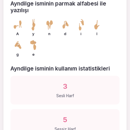
Ayndilge isminin parmak alfabesi ile
yazılışı
A
y
n
d
i
l
g
e
Ayndilge isminin kullanım istatistikleri
3
Sesli Harf
5
Sessiz Harf