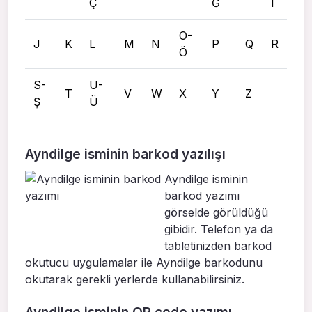
Ç
Ğ
I
O-
J
K
L
M
N
P
Q
R
Ö
S-
U-
T
V
W
X
Y
Z
Ş
Ü
Ayndilge isminin barkod yazılışı
Ayndilge isminin
barkod yazımı
görselde görüldüğü
gibidir. Telefon ya da
tabletinizden barkod
okutucu uygulamalar ile Ayndilge barkodunu
okutarak gerekli yerlerde kullanabilirsiniz.