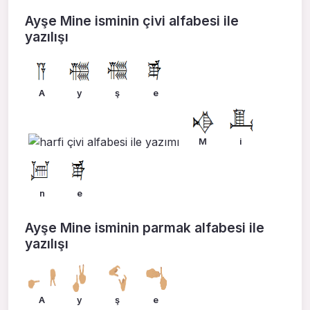
Ayşe Mine isminin çivi alfabesi ile
yazılışı
A
y
ş
e
M
i
n
e
Ayşe Mine isminin parmak alfabesi ile
yazılışı
A
y
ş
e