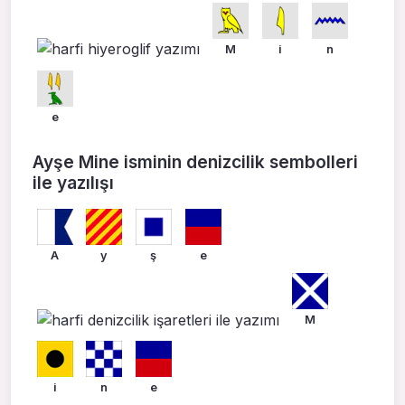
M
i
n
e
Ayşe Mine isminin denizcilik sembolleri
ile yazılışı
A
y
ş
e
M
i
n
e