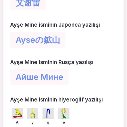
艾谢雷
Ayşe Mine isminin Japonca yazılışı
Ayseの鉱山
Ayşe Mine isminin Rusça yazılışı
Айше Мине
Ayşe Mine isminin hiyeroglif yazılışı
A
y
ş
e