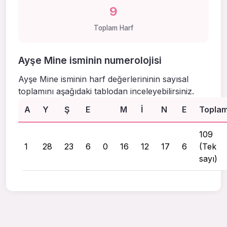
9
Toplam Harf
Ayşe Mine isminin numerolojisi
Ayşe Mine isminin harf değerlerininin sayısal
toplamını aşağıdaki tablodan inceleyebilirsiniz.
A
Y
Ş
E
M
I
N
E
Topla
109
1
28
23
6
0
16
12
17
6
(Tek
sayı)