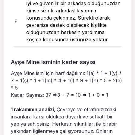
İyi ve güvenilir bir arkadaş olduğunuzdan
kimse sizinle arkadaşlık yapma
konusunda çekinmez. Sürekli olarak
E
çevrenize destek olabilecek kişilikte
olduğunuzdan herkesin yardımına
koşma konusunda üstünüze yoktur.
Ayşe Mine isminin kader sayısı
Ayşe Mine ismi için harf dağılımı: 1(a) * 1 + 1(y) *
7 + 1(ş) * 1 + 1(m) * 4 + 1(i) * 9 + 1(n) * 5 + 2(e)
* 5
Kader Sayınız: 37 =>3 + 7 = 10 => 1 + 0 = 1
1 rakamının analizi,
Çevreye ve etrafınızızdaki
insanlara karşı oldukça duyarlı ve şefkatli bir
yapıya sahipsiniz. Herkesin sıkıntıları ile birebir
yakından ilgilenmeye çalışıyorsunuz. Onların