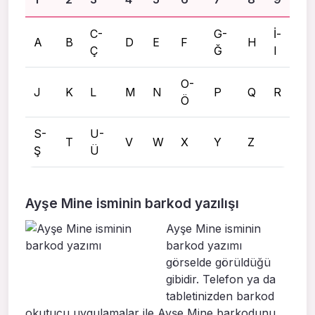
C-
G-
İ-
A
B
D
E
F
H
Ç
Ğ
I
O-
J
K
L
M
N
P
Q
R
Ö
S-
U-
T
V
W
X
Y
Z
Ş
Ü
Ayşe Mine isminin barkod yazılışı
Ayşe Mine isminin
barkod yazımı
görselde görüldüğü
gibidir. Telefon ya da
tabletinizden barkod
okutucu uygulamalar ile Ayşe Mine barkodunu