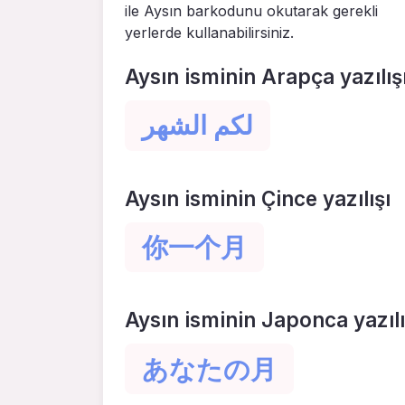
ile Aysın barkodunu okutarak gerekli
yerlerde kullanabilirsiniz.
Aysın isminin Arapça yazılış
لكم الشهر
Aysın isminin Çince yazılışı
你一个月
Aysın isminin Japonca yazılı
あなたの月