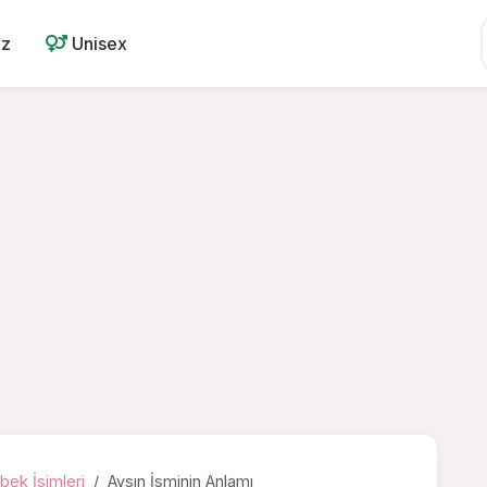
ız
Unisex
bek İsimleri
Aysın İsminin Anlamı