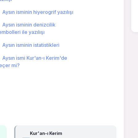
Aysın isminin hiyerogrif yazılışı
Aysın isminin denizcilik
embolleri ile yazılışı
Aysın isminin istatistikleri
Aysın ismi Kur'an-ı Kerim'de
eçer mi?
Kur'an-ı Kerim