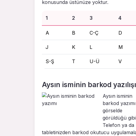
konusunda üstünüze yoktur.
1
2
3
4
A
B
C-Ç
D
J
K
L
M
S-Ş
T
U-Ü
V
Aysın isminin barkod yazılışı
Aysın isminin
barkod yazımı
görselde
görüldüğü gibid
Telefon ya da
tabletinizden barkod okutucu uygulamal