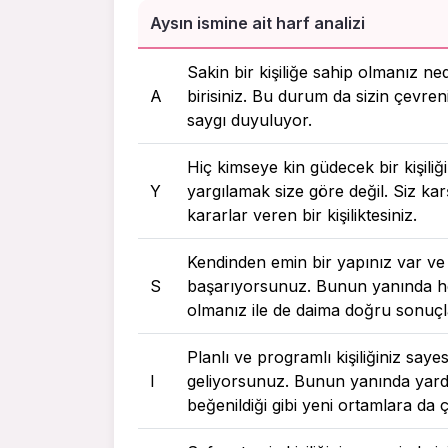
Aysın ismine ait harf analizi
Sakin bir kişiliğe sahip olmanız ne
A
birisiniz. Bu durum da sizin çevreni
saygı duyuluyor.
Hiç kimseye kin güdecek bir kişili
Y
yargılamak size göre değil. Siz ka
kararlar veren bir kişiliktesiniz.
Kendinden emin bir yapınız var ve
S
başarıyorsunuz. Bunun yanında he
olmanız ile de daima doğru sonuç
Planlı ve programlı kişiliğiniz say
I
geliyorsunuz. Bunun yanında yardı
beğenildiği gibi yeni ortamlara d