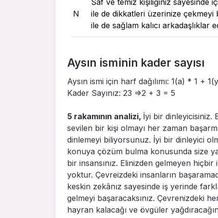
Saf ve temiz kişiliğiniz sayesinde 
N
ile de dikkatleri üzerinize çekmey
ile de sağlam kalıcı arkadaşlıklar
Aysın isminin kader sayısı
Aysın ismi için harf dağılımı: 1(a) * 1 + 1(y
Kader Sayınız: 23 =>2 + 3 = 5
5 rakamının analizi,
İyi bir dinleyicisiniz
sevilen bir kişi olmayı her zaman başarm
dinlemeyi biliyorsunuz. İyi bir dinleyici
konuya çözüm bulma konusunda size yardı
bir insansınız. Elinizden gelmeyen hiçbir
yoktur. Çevreizdeki insanların başaramadığ
keskin zekânız sayesinde iş yerinde farklı
gelmeyi başaracaksınız. Çevrenizdeki herke
hayran kalacağı ve övgüler yağdıracağını 