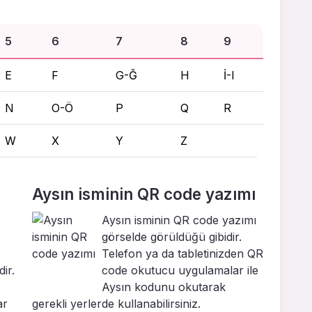
5
6
7
8
9
E
F
G-Ğ
H
İ-I
N
O-Ö
P
Q
R
W
X
Y
Z
Aysın isminin QR code yazımı
Aysın isminin QR code yazımı
görselde görüldüğü gibidir.
Telefon ya da tabletinizden QR
ir.
code okutucu uygulamalar ile
Aysın kodunu okutarak
ar
gerekli yerlerde kullanabilirsiniz.