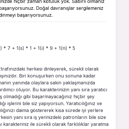
içinizde hiçbir zaman kötülük yok. Sabırlı olmanız
i başarıyorsunuz. Doğal davranışlar sergilemeniz
 edinmeyi başarıyorsunuz.
) * 7 + 1(s) * 1 + 1(ı) * 9 + 1(n) * 5
. Etrafınızdaki herkesi dinleyerek, sürekli olarak
ışınızdır. Biri konuşurken onu sonuna kadar
 olmanın yanında olaylara sakin yaklaşmanızda
mcı oluyor. Bu karakterinizin yanı sıra yaratıcı
 iş olmadığı gibi başarmayacağınız hiçbir şey
ı işlerini bile siz yapıyorsun. Yaratıcılığınız ve
lığınızı daima göstererek kısa sürede iyi yerlere
sin yanı sıra iş yerinizdeki patronların bile size
karakteriniz ile sürekli olarak farklılıklar yaratma