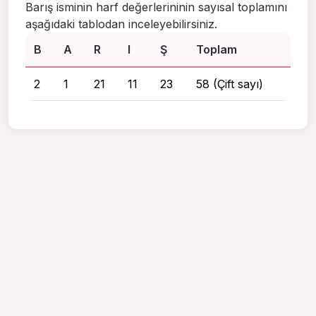
Barış isminin harf değerlerininin sayısal toplamını
aşağıdaki tablodan inceleyebilirsiniz.
B
A
R
I
Ş
Toplam
2
1
21
11
23
58 (Çift sayı)