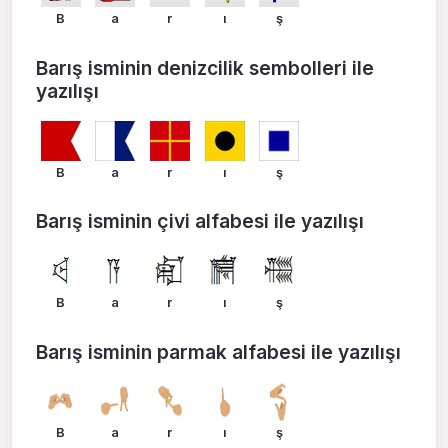
B
a
r
ı
ş
Barış isminin denizcilik sembolleri ile
yazılışı
B
a
r
ı
ş
Barış isminin çivi alfabesi ile yazılışı
B
a
r
ı
ş
Barış isminin parmak alfabesi ile yazılışı
B
a
r
ı
ş