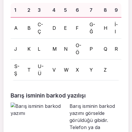
1
2
3
4
5
6
7
8
9
C-
G-
İ-
A
B
D
E
F
H
Ç
Ğ
I
O-
J
K
L
M
N
P
Q
R
Ö
S-
U-
T
V
W
X
Y
Z
Ş
Ü
Barış isminin barkod yazılışı
Barış isminin barkod
yazımı görselde
görüldüğü gibidir.
Telefon ya da