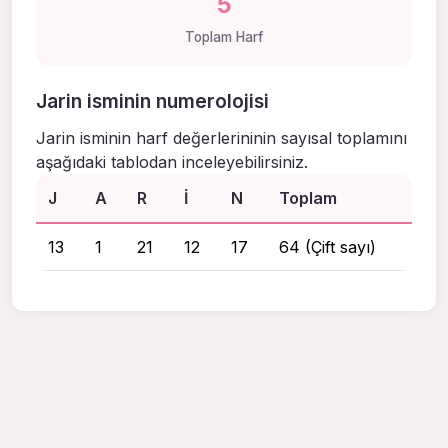
5
Toplam Harf
Jarin isminin numerolojisi
Jarin isminin harf değerlerininin sayısal toplamını
aşağıdaki tablodan inceleyebilirsiniz.
J
A
R
I
N
Toplam
13
1
21
12
17
64 (Çift sayı)