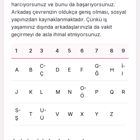
harcıyorsunuz ve bunu da başarıyorsunuz.
Arkadaş çevrenizin oldukça geniş olması, sosyal
yapınızdan kaynaklanmaktadır. Çünkü iş
yaşamınız dışında arkadaşlarınızla da vakit
geçirmeyi de asla ihmal etmiyorsunuz.
1
2
3
4
5
6
7
8
9
C-
G-
İ-
A
B
D
E
F
H
Ç
Ğ
I
O-
J
K
L
M
N
P
Q
R
Ö
S-
U-
T
V
W
X
Y
Z
Ş
Ü