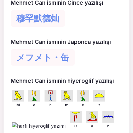
Mehmet Can isminin Çince yazılışı
穆罕默德灿
Mehmet Can isminin Japonca yazılışı
メフメト・缶
Mehmet Can isminin hiyeroglif yazılışı
M
e
h
m
e
t
C
a
n