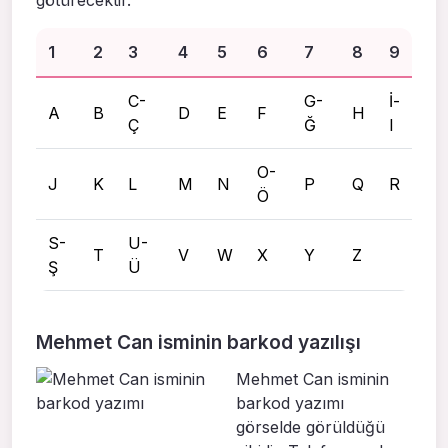
götürecektir.
1
2
3
4
5
6
7
8
9
C-
G-
İ-
A
B
D
E
F
H
Ç
Ğ
I
O-
J
K
L
M
N
P
Q
R
Ö
S-
U-
T
V
W
X
Y
Z
Ş
Ü
Mehmet Can isminin barkod yazılışı
Mehmet Can isminin
barkod yazımı
görselde görüldüğü