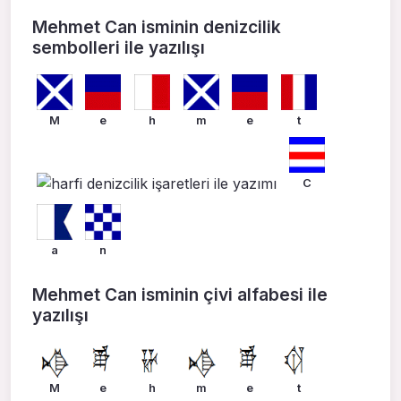
Mehmet Can isminin denizcilik
sembolleri ile yazılışı
M
e
h
m
e
t
C
a
n
Mehmet Can isminin çivi alfabesi ile
yazılışı
M
e
h
m
e
t