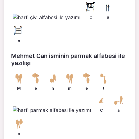
C
a
n
Mehmet Can isminin parmak alfabesi ile
yazılışı
M
e
h
m
e
t
C
a
n