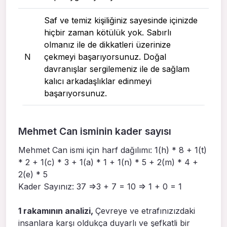
Saf ve temiz kişiliğiniz sayesinde içinizde
hiçbir zaman kötülük yok. Sabırlı
olmanız ile de dikkatleri üzerinize
N
çekmeyi başarıyorsunuz. Doğal
davranışlar sergilemeniz ile de sağlam
kalıcı arkadaşlıklar edinmeyi
başarıyorsunuz.
Mehmet Can isminin kader sayısı
Mehmet Can ismi için harf dağılımı: 1(h) * 8 + 1(t)
* 2 + 1(c) * 3 + 1(a) * 1 + 1(n) * 5 + 2(m) * 4 +
2(e) * 5
Kader Sayınız: 37 =>3 + 7 = 10 => 1 + 0 = 1
1 rakamının analizi,
Çevreye ve etrafınızızdaki
insanlara karşı oldukça duyarlı ve şefkatli bir