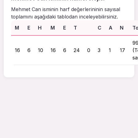
Mehmet Can isminin harf değerlerininin sayısal
toplamını aşağıdaki tablodan inceleyebilirsiniz.
M
E
H
M
E
T
C
A
N
T
9
16
6
10
16
6
24
0
3
1
17
(T
sa