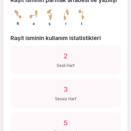
R
a
ş
i
t
Raşit isminin kullanım istatistikleri
2
Sesli Harf
3
Sessiz Harf
5