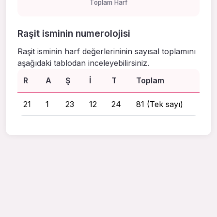
Toplam Harf
Raşit isminin numerolojisi
Raşit isminin harf değerlerininin sayısal toplamını
aşağıdaki tablodan inceleyebilirsiniz.
R
A
Ş
I
T
Toplam
21
1
23
12
24
81 (Tek sayı)