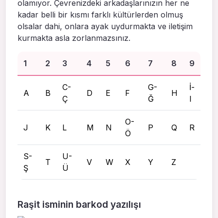
olamıyor. Çevrenizdeki arkadaşlarınızın her ne
kadar belli bir kısmı farklı kültürlerden olmuş
olsalar dahi, onlara ayak uydurmakta ve iletişim
kurmakta asla zorlanmazsınız.
1
2
3
4
5
6
7
8
9
C-
G-
İ-
A
B
D
E
F
H
Ç
Ğ
I
O-
J
K
L
M
N
P
Q
R
Ö
S-
U-
T
V
W
X
Y
Z
Ş
Ü
Raşit isminin barkod yazılışı