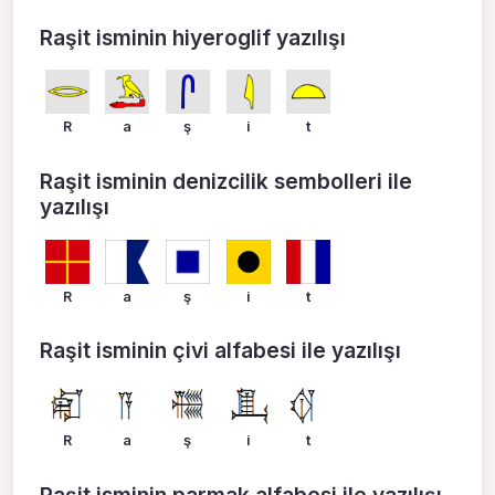
Raşit isminin hiyeroglif yazılışı
R
a
ş
i
t
Raşit isminin denizcilik sembolleri ile
yazılışı
R
a
ş
i
t
Raşit isminin çivi alfabesi ile yazılışı
R
a
ş
i
t
Raşit isminin parmak alfabesi ile yazılışı