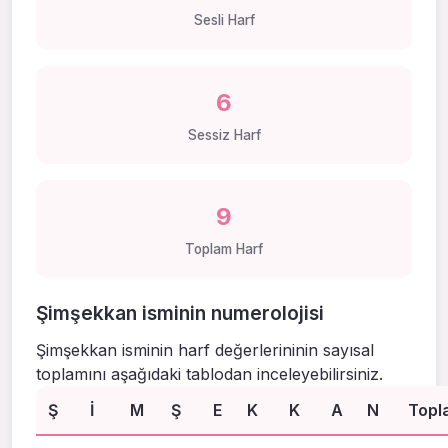
Sesli Harf
6
Sessiz Harf
9
Toplam Harf
Şimşekkan isminin numerolojisi
Şimşekkan isminin harf değerlerininin sayısal
toplamını aşağıdaki tablodan inceleyebilirsiniz.
Ş
I
M
Ş
E
K
K
A
N
Topl