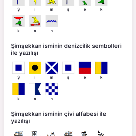
Ş
i
m
ş
e
k
k
a
n
Şimşekkan isminin denizcilik sembolleri
ile yazılışı
Ş
i
m
ş
e
k
k
a
n
Şimşekkan isminin çivi alfabesi ile
yazılışı