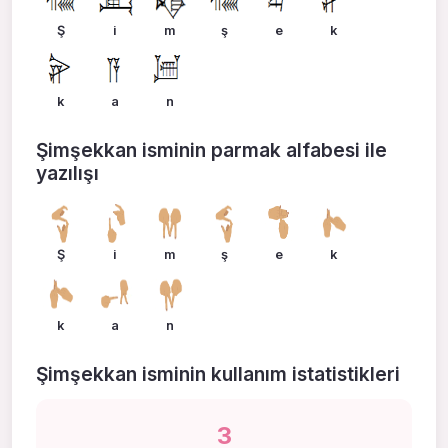
Ş
i
m
ş
e
k
k
a
n
Şimşekkan isminin parmak alfabesi ile
yazılışı
Ş
i
m
ş
e
k
k
a
n
Şimşekkan isminin kullanım istatistikleri
3