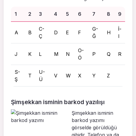
1
2
3
4
5
6
7
8
9
C-
G-
İ-
A
B
D
E
F
H
Ç
Ğ
I
O-
J
K
L
M
N
P
Q
R
Ö
S-
U-
T
V
W
X
Y
Z
Ş
Ü
Şimşekkan isminin barkod yazılışı
Şimşekkan isminin
barkod yazımı
görselde görüldüğü
gibidir. Telefon ya da