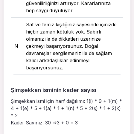
güvenilirliğinizi artırıyor. Kararlarınıza
hep saygı duyuluyor.
Saf ve temiz kişiliğiniz sayesinde içinizde
hiçbir zaman kötülük yok. Sabırlı
olmanız ile de dikkatleri üzerinize
N
çekmeyi başarıyorsunuz. Doğal
davranışlar sergilemeniz ile de sağlam
kalıcı arkadaşlıklar edinmeyi
başarıyorsunuz.
Şimşekkan isminin kader sayısı
Şimşekkan ismi için harf dağılımı: 1(i) * 9 + 1(m) *
4 + 1(e) * 5 + 1(a) * 1 + 1(n) * 5 + 2(ş) * 1 + 2(k)
* 2
Kader Sayınız: 30 =>3 + 0 = 3