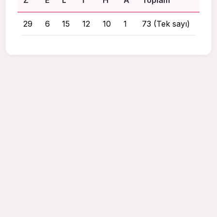
Z
E
L
I
H
A
Toplam
29
6
15
12
10
1
73 (Tek sayı)