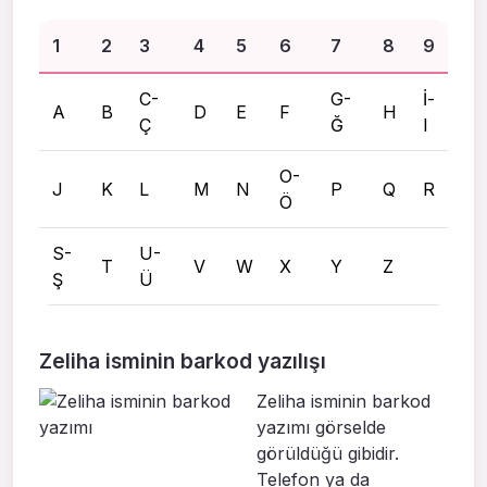
1
2
3
4
5
6
7
8
9
C-
G-
İ-
A
B
D
E
F
H
Ç
Ğ
I
O-
J
K
L
M
N
P
Q
R
Ö
S-
U-
T
V
W
X
Y
Z
Ş
Ü
Zeliha isminin barkod yazılışı
Zeliha isminin barkod
yazımı görselde
görüldüğü gibidir.
Telefon ya da