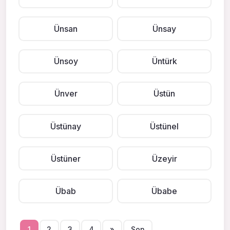
Ünsan
Ünsay
Ünsoy
Üntürk
Ünver
Üstün
Üstünay
Üstünel
Üstüner
Üzeyir
Übab
Übabe
1
2
3
4
»
Son