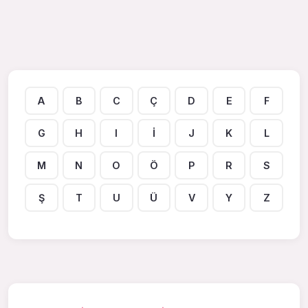
A
B
C
Ç
D
E
F
G
H
I
İ
J
K
L
M
N
O
Ö
P
R
S
Ş
T
U
Ü
V
Y
Z