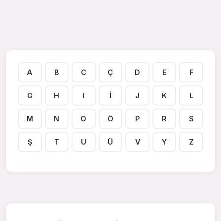
A
B
C
Ç
D
E
F
G
H
I
İ
J
K
L
M
N
O
Ö
P
R
S
Ş
T
U
Ü
V
Y
Z