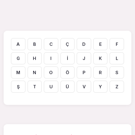
A
B
C
Ç
D
E
F
G
H
I
İ
J
K
L
M
N
O
Ö
P
R
S
Ş
T
U
Ü
V
Y
Z