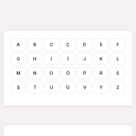
A
B
C
Ç
D
E
F
G
H
I
İ
J
K
L
M
N
O
Ö
P
R
S
Ş
T
U
Ü
V
Y
Z