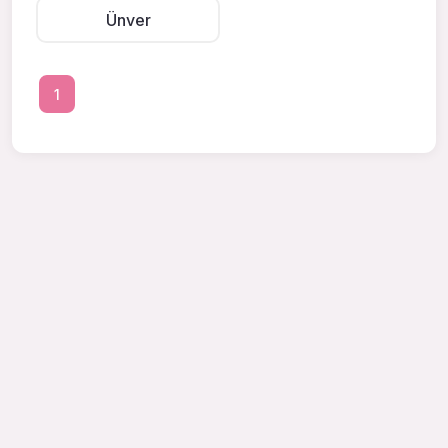
Ünver
1