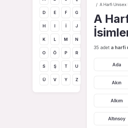
A Harfi Unisex
D
E
F
G
A Har
H
I
İ
J
İsimle
K
L
M
N
35 adet
a harfi
O
Ö
P
R
Ada
S
Ş
T
U
Ü
V
Y
Z
Akın
Alkım
Altınsoy