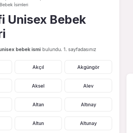
 Bebek İsimleri
fi Unisex Bebek
ri
 unisex bebek ismi
bulundu. 1. sayfadasınız
Akçıl
Akgüngör
Aksel
Alev
Altan
Altınay
Altun
Altunay