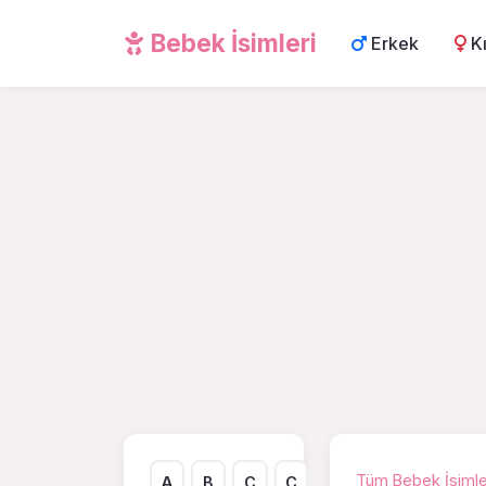
Bebek İsimleri
Erkek
K
Tüm Bebek İsimle
A
B
C
Ç